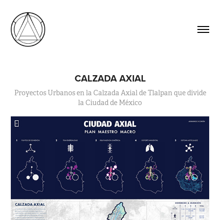
CALZADA AXIAL
Proyectos Urbanos en la Calzada Axial de Tlalpan que divide
la Ciudad de México